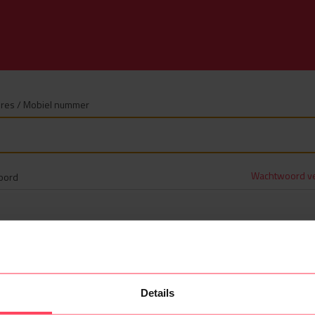
dres / Mobiel nummer
Wachtwoord v
oord
Inloggen
Account maken
Details
Of log in via